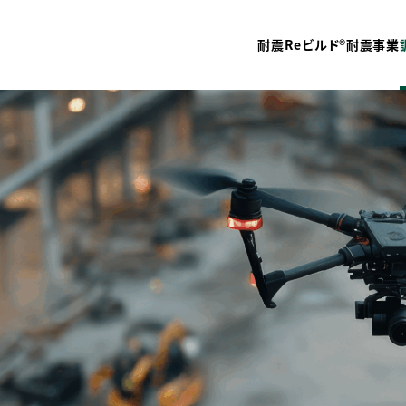
耐震Reビルド®
耐震事業