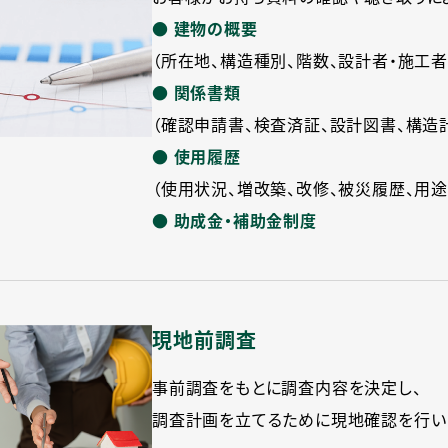
● 建物の概要
（所在地、構造種別、階数、設計者・施工者
● 関係書類
（確認申請書、検査済証、設計図書、構造
● 使用履歴
（使用状況、増改築、改修、被災履歴、用
● 助成金・補助金制度
現地前調査
事前調査をもとに調査内容を決定し、
調査計画を立てるために現地確認を行い