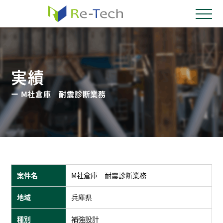
実績
ー M社倉庫 耐震診断業務
案件名
M社倉庫 耐震診断業務
地域
兵庫県
種別
補強設計