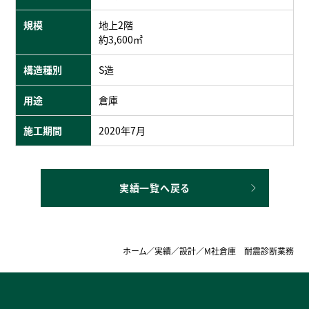
規模
地上2階
約3,600㎡
構造種別
S造
用途
倉庫
施工期間
2020年7月
実績一覧へ戻る
ホーム
／
実績
／
設計
／
M社倉庫 耐震診断業務