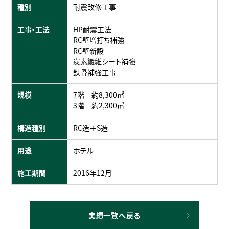
種別
耐震改修工事
工事・工法
HP耐震工法
RC壁増打ち補強
RC壁新設
炭素繊維シート補強
鉄骨補強工事
規模
7階 約8,300㎡
3階 約2,300㎡
構造種別
RC造＋S造
用途
ホテル
施工期間
2016年12月
実績一覧へ戻る