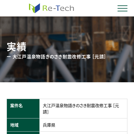
実績
ー 大江戸温泉物語きのさき耐震改修工事 ［元請］
案件名
大江戸温泉物語きのさき耐震改修工事 ［元
請］
地域
兵庫県